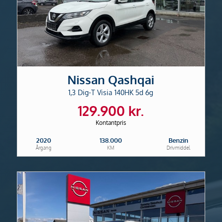
Nissan Qashqai
1,3 Dig-T Visia 140HK 5d 6g
129.900 kr.
Kontantpris
2020
138.000
Benzin
Årgang
KM
Drivmiddel