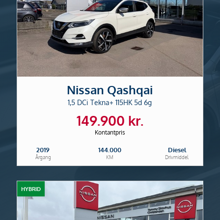
Nissan Qashqai
1,5 DCi Tekna+ 115HK 5d 6g
149.900 kr.
Kontantpris
2019
144.000
Diesel
Årgang
KM
Drivmiddel
HYBRID