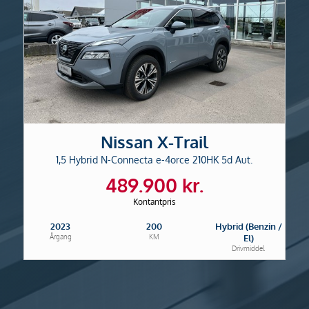
Nissan X-Trail
1,5 Hybrid N-Connecta e-4orce 210HK 5d Aut.
489.900 kr.
Kontantpris
2023
200
Hybrid (Benzin /
Årgang
KM
El)
Drivmiddel