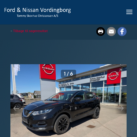
<
Tilbage til søgeresultat
1
/
6