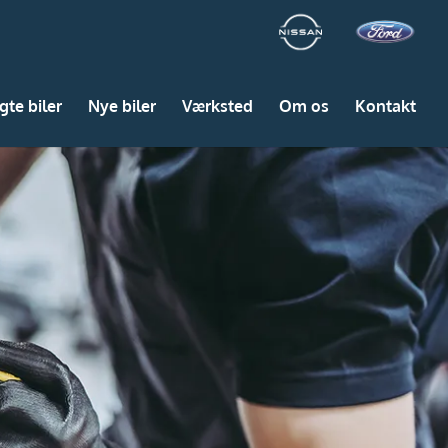
gte biler
Nye biler
Værksted
Om os
Kontakt